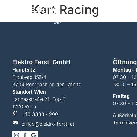
Kart Racing
Ho
Elektro Ferstl GmbH
Öffnung
Hauptsitz
Montag –
Eichberg 155/4
07:30 – 1
8234 Rohrbach an der Lafnitz
13:00 – 16
Standort Wien
Freitag
Lannesstraße 21, Top 3
07:30 – 11
1220 Wien
+43 3338 4900
Außerhalb
Terminver
office@elektro-ferstl.at