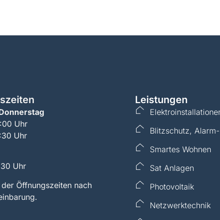
me
Leistungen
Unternehmen
Projekte
Kon
szeiten
Leistungen
 Donnerstag
Elektroinstallatione
2:00 Uhr
Blitzschutz, Alar
:30 Uhr
Smartes Wohnen
:30 Uhr
Sat Anlagen
 der Öffnungszeiten nach
Photovoltaik
einbarung.
Netzwerktechnik